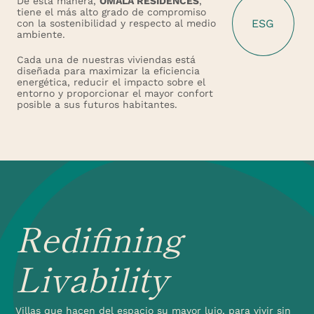
De esta manera,
OMALA RESIDENCES
,
tiene el más alto grado de compromiso
ESG
con la sostenibilidad y respecto al medio
ambiente.
Cada una de nuestras viviendas está
diseñada para maximizar la eficiencia
energética, reducir el impacto sobre el
entorno y proporcionar el mayor confort
posible a sus futuros habitantes.
Redifining
Livability
Villas que hacen del espacio su mayor lujo, para vivir sin